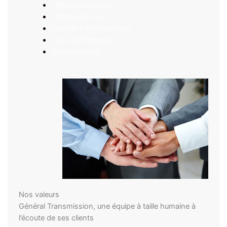
Téléphonie m
o
bile
Téléphonie Fixe
Internet – Fibre optique
Visio-conférence
Cybersécurité
Nos valeurs
Général Transmission, une équipe à taille humaine à
l’écoute de ses clients